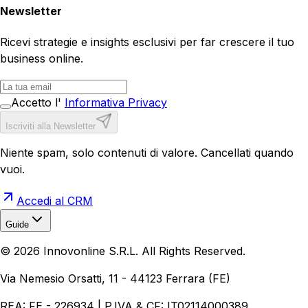
Newsletter
Ricevi strategie e insights esclusivi per far crescere il tuo
business online.
Accetto l'
Informativa Privacy
Iscriviti alla Newsletter
Niente spam, solo contenuti di valore. Cancellati quando
vuoi.
Accedi al CRM
Guide
Realizzazione Siti Web
Realizzazione Ecommerce
AI per
©
2026
Innovonline S.R.L. All Rights Reserved.
Aziende
Quanto Costa un Sito Web
Come Fare
Ecommerce
Marketing Digitale
Via Nemesio Orsatti, 11 - 44123 Ferrara (FE)
REA: FE - 226934 | P.IVA & CF: IT02114000389