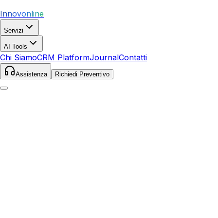
Innovonline
Servizi
AI Tools
Chi Siamo
CRM Platform
Journal
Contatti
Assistenza
Richiedi Preventivo
Articolo non trovato
L'articolo richiesto non esiste o non è più disponibile.
Torna al Journal
Pronto a far crescere il tuo business?