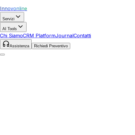
Innovonline
Servizi
AI Tools
Chi Siamo
CRM Platform
Journal
Contatti
Assistenza
Richiedi Preventivo
Home
Journal
E-commerce
E-commerce: Confronto strumenti e piattaforme:
Strategie Avanzate 18 maggio 2026