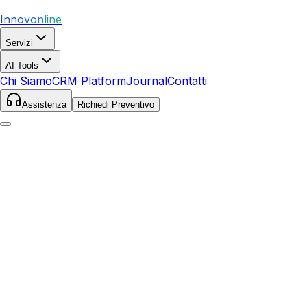
Innovonline
Servizi
AI Tools
Chi Siamo
CRM Platform
Journal
Contatti
Assistenza
Richiedi Preventivo
Home
Journal
E-commerce
E-commerce: ROI e metriche: misurare il successo: S