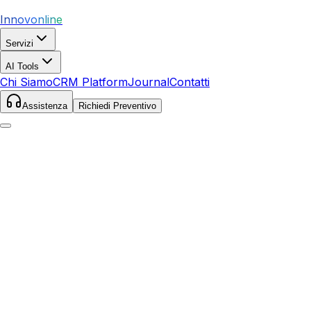
Innovonline
Servizi
AI Tools
Chi Siamo
CRM Platform
Journal
Contatti
Assistenza
Richiedi Preventivo
Home
Servizi
Google Ads
Piombino
Piombino
,
Toscana