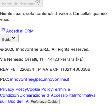
Iscriviti alla Newsletter
Niente spam, solo contenuti di valore. Cancellati quando
vuoi.
Accedi al CRM
Guide
Realizzazione Siti Web
Realizzazione Ecommerce
AI per
©
2026
Innovonline S.R.L. All Rights Reserved.
Aziende
Quanto Costa un Sito Web
Come Fare
Ecommerce
Marketing Digitale
Via Nemesio Orsatti, 11 - 44123 Ferrara (FE)
REA: FE - 226934 | P.IVA & CF: IT02114000389
PEC:
innovonline@pec.innovonline.it
Privacy Policy
Cookie Policy
Termini e
Condizioni
Dichiarazione di Accessibilità
Informativa
sull'Uso dell'IA
Preferenze Cookie