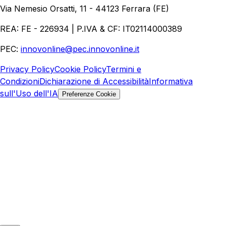
Ecommerce
Marketing Digitale
Via Nemesio Orsatti, 11 - 44123 Ferrara (FE)
REA: FE - 226934 | P.IVA & CF: IT02114000389
PEC:
innovonline@pec.innovonline.it
Privacy Policy
Cookie Policy
Termini e
Condizioni
Dichiarazione di Accessibilità
Informativa
sull'Uso dell'IA
Preferenze Cookie