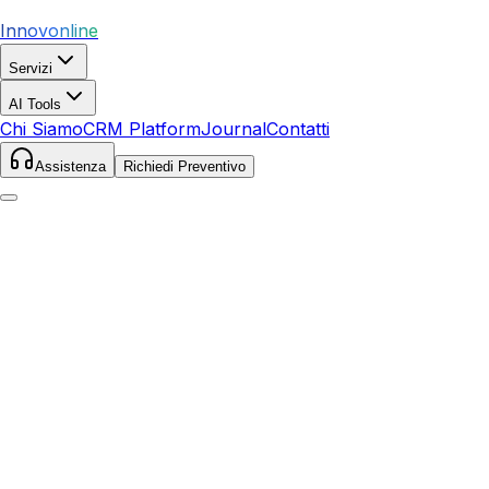
Innovonline
Servizi
AI Tools
Chi Siamo
CRM Platform
Journal
Contatti
Assistenza
Richiedi Preventivo
Home
Servizi
Google Ads
San Casciano in Val di
Pesa
San Casciano in Val di Pesa
,
Toscana