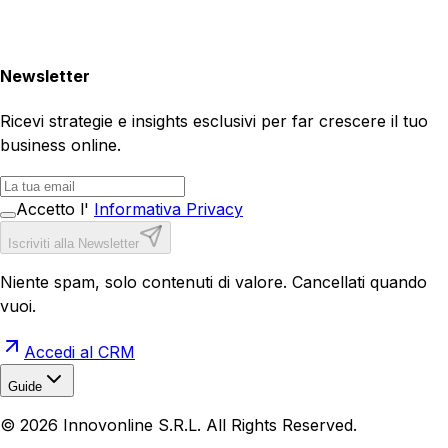
Newsletter
Ricevi strategie e insights esclusivi per far crescere il tuo
business online.
Accetto l'
Informativa Privacy
Iscriviti alla Newsletter
Niente spam, solo contenuti di valore. Cancellati quando
vuoi.
Accedi al CRM
Guide
Realizzazione Siti Web
Realizzazione Ecommerce
AI per
©
2026
Innovonline S.R.L. All Rights Reserved.
Aziende
Quanto Costa un Sito Web
Come Fare