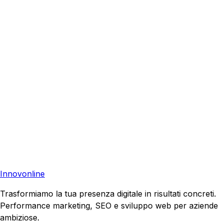
Richiedi una consulenza gratuita e scopri come possiamo
aiutare la tua azienda a raggiungere nuovi clienti.
Consulenza Gratuita
Contattaci
Pronto a far crescere il tuo business?
Richiedi una consulenza gratuita e scopri il tuo potenziale
di crescita.
Richiedi Consulenza
Innovonline
Trasformiamo la tua presenza digitale in risultati concreti.
Performance marketing, SEO e sviluppo web per aziende
ambiziose.