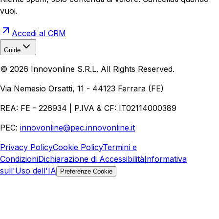
vuoi.
Accedi al CRM
Guide
Realizzazione Siti Web
Realizzazione Ecommerce
AI per
©
2026
Innovonline S.R.L. All Rights Reserved.
Aziende
Quanto Costa un Sito Web
Come Fare
Ecommerce
Marketing Digitale
Via Nemesio Orsatti, 11 - 44123 Ferrara (FE)
REA: FE - 226934 | P.IVA & CF: IT02114000389
PEC:
innovonline@pec.innovonline.it
Privacy Policy
Cookie Policy
Termini e
Condizioni
Dichiarazione di Accessibilità
Informativa
sull'Uso dell'IA
Preferenze Cookie