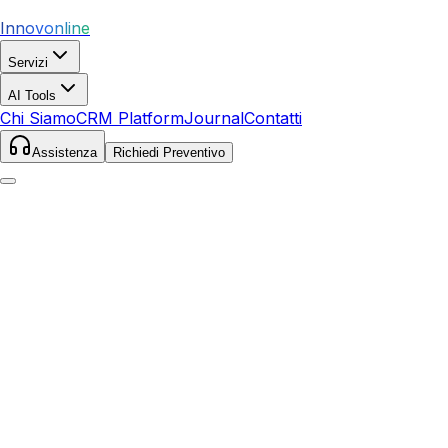
Innovonline
Servizi
AI Tools
Chi Siamo
CRM Platform
Journal
Contatti
Assistenza
Richiedi Preventivo
Home
Servizi
Local SEO
Chiaravalle
Chiaravalle
,
Marche