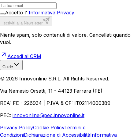
Accetto l'
Informativa Privacy
Iscriviti alla Newsletter
Niente spam, solo contenuti di valore. Cancellati quando
vuoi.
Accedi al CRM
Guide
Realizzazione Siti Web
Realizzazione Ecommerce
AI per
©
2026
Innovonline S.R.L. All Rights Reserved.
Aziende
Quanto Costa un Sito Web
Come Fare
Ecommerce
Marketing Digitale
Via Nemesio Orsatti, 11 - 44123 Ferrara (FE)
REA: FE - 226934 | P.IVA & CF: IT02114000389
PEC:
innovonline@pec.innovonline.it
Privacy Policy
Cookie Policy
Termini e
Condizioni
Dichiarazione di Accessibilità
Informativa