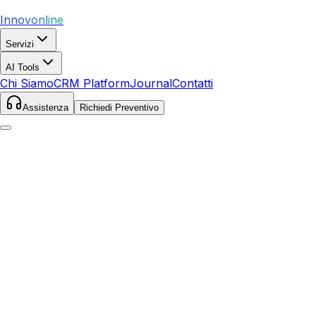
Innovonline
Servizi
AI Tools
Chi Siamo
CRM Platform
Journal
Contatti
Assistenza
Richiedi Preventivo
Home
Servizi
Local SEO
Negrar di Valpolicella
Negrar di Valpolicella
,
Veneto