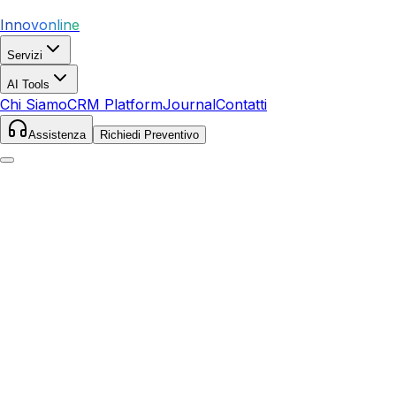
Innovonline
Servizi
AI Tools
Chi Siamo
CRM Platform
Journal
Contatti
Assistenza
Richiedi Preventivo
Home
Servizi
Local SEO
Riccione
Riccione
,
Emilia-Romagna