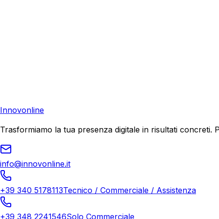
Consulenza Gratuita
Contattaci
Pronto a far crescere il tuo business?
Richiedi una consulenza gratuita e scopri il tuo potenziale d
Richiedi Consulenza
Innovonline
Trasformiamo la tua presenza digitale in risultati concret
info@innovonline.it
+39 340 5178113
Tecnico / Commerciale / Assistenza
+39 348 2241546
Solo Commerciale