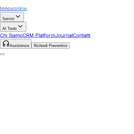
Innovonline
Servizi
AI Tools
Chi Siamo
CRM Platform
Journal
Contatti
Assistenza
Richiedi Preventivo
Home
Servizi
Local SEO
San Giovanni Rotondo
San Giovanni Rotondo
,
Puglia