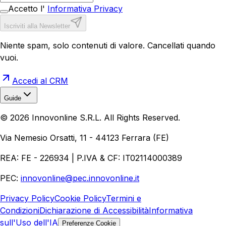
Accetto l'
Informativa Privacy
Iscriviti alla Newsletter
Niente spam, solo contenuti di valore. Cancellati quando
vuoi.
Accedi al CRM
Guide
Realizzazione Siti Web
Realizzazione Ecommerce
AI per
©
2026
Innovonline S.R.L. All Rights Reserved.
Aziende
Quanto Costa un Sito Web
Come Fare
Ecommerce
Marketing Digitale
Via Nemesio Orsatti, 11 - 44123 Ferrara (FE)
REA: FE - 226934 | P.IVA & CF: IT02114000389
PEC:
innovonline@pec.innovonline.it
Privacy Policy
Cookie Policy
Termini e
Condizioni
Dichiarazione di Accessibilità
Informativa
sull'Uso dell'IA
Preferenze Cookie