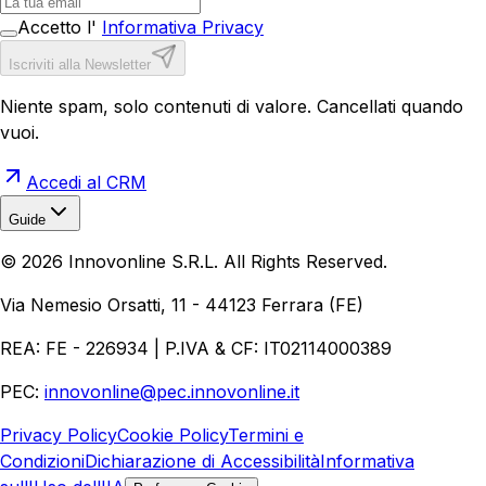
Accetto l'
Informativa Privacy
Iscriviti alla Newsletter
Niente spam, solo contenuti di valore. Cancellati quando
vuoi.
Accedi al CRM
Guide
Realizzazione Siti Web
Realizzazione Ecommerce
AI per
©
2026
Innovonline S.R.L. All Rights Reserved.
Aziende
Quanto Costa un Sito Web
Come Fare
Ecommerce
Marketing Digitale
Via Nemesio Orsatti, 11 - 44123 Ferrara (FE)
REA: FE - 226934 | P.IVA & CF: IT02114000389
PEC:
innovonline@pec.innovonline.it
Privacy Policy
Cookie Policy
Termini e
Condizioni
Dichiarazione di Accessibilità
Informativa