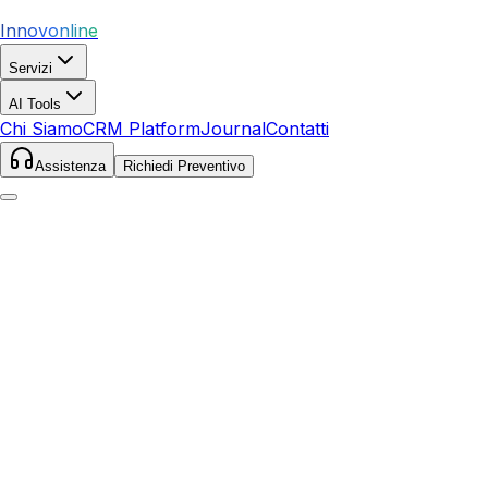
Innovonline
Servizi
AI Tools
Chi Siamo
CRM Platform
Journal
Contatti
Assistenza
Richiedi Preventivo
Home
Servizi
SEO
Abano Terme
Abano Terme
,
Veneto