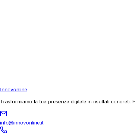
Richiedi una consulenza gratuita e scopri come possiamo aiu
Consulenza Gratuita
Contattaci
Pronto a far crescere il tuo business?
Richiedi una consulenza gratuita e scopri il tuo potenziale d
Richiedi Consulenza
Innovonline
Trasformiamo la tua presenza digitale in risultati concret
info@innovonline.it