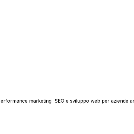
tare la tua azienda a raggiungere nuovi clienti.
i crescita.
i. Performance marketing, SEO e sviluppo web per aziende a