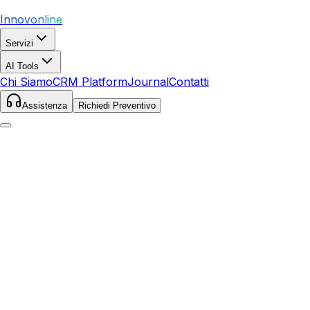
Innovonline
Servizi
AI Tools
Chi Siamo
CRM Platform
Journal
Contatti
Assistenza
Richiedi Preventivo
Home
Servizi
SEO
Castellarano
Castellarano
,
Emilia-Romagna