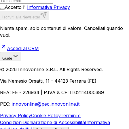
Accetto l'
Informativa Privacy
Iscriviti alla Newsletter
Niente spam, solo contenuti di valore. Cancellati quando
vuoi.
Accedi al CRM
Guide
Realizzazione Siti Web
Realizzazione Ecommerce
AI per
©
2026
Innovonline S.R.L. All Rights Reserved.
Aziende
Quanto Costa un Sito Web
Come Fare
Ecommerce
Marketing Digitale
Via Nemesio Orsatti, 11 - 44123 Ferrara (FE)
REA: FE - 226934 | P.IVA & CF: IT02114000389
PEC:
innovonline@pec.innovonline.it
Privacy Policy
Cookie Policy
Termini e
Condizioni
Dichiarazione di Accessibilità
Informativa