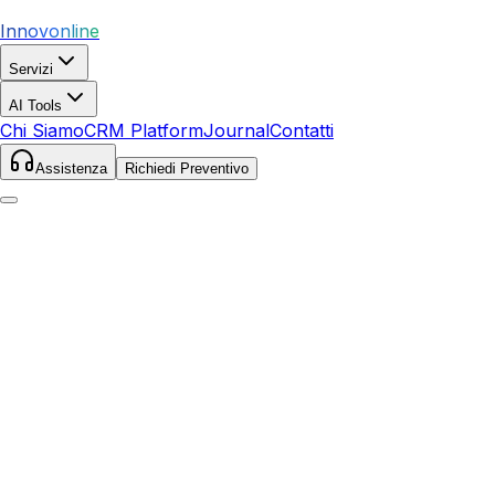
Innovonline
Servizi
AI Tools
Chi Siamo
CRM Platform
Journal
Contatti
Assistenza
Richiedi Preventivo
Home
Servizi
SEO
Conversano
Conversano
,
Puglia