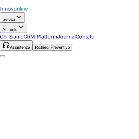
Innovonline
Servizi
AI Tools
Chi Siamo
CRM Platform
Journal
Contatti
Assistenza
Richiedi Preventivo
Home
Servizi
SEO
Fidenza
Fidenza
,
Emilia-Romagna