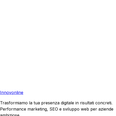
Fidenza
?
Richiedi una consulenza gratuita e scopri come possiamo
aiutare la tua azienda a raggiungere nuovi clienti.
Consulenza Gratuita
Contattaci
Pronto a far crescere il tuo business?
Richiedi una consulenza gratuita e scopri il tuo potenziale
di crescita.
Richiedi Consulenza
Innovonline
Trasformiamo la tua presenza digitale in risultati concreti.
Performance marketing, SEO e sviluppo web per aziende
ambiziose.