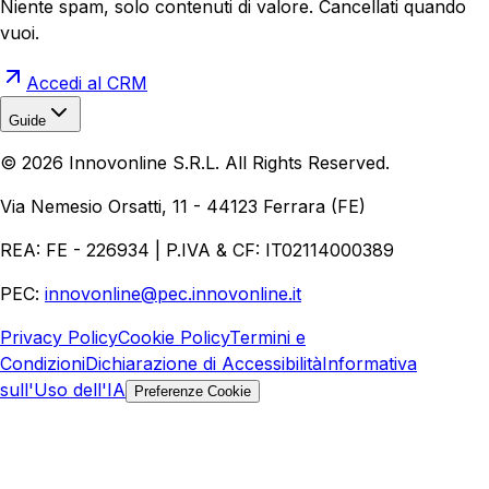
Niente spam, solo contenuti di valore. Cancellati quando
vuoi.
Accedi al CRM
Guide
Realizzazione Siti Web
Realizzazione Ecommerce
AI per
©
2026
Innovonline S.R.L. All Rights Reserved.
Aziende
Quanto Costa un Sito Web
Come Fare
Ecommerce
Marketing Digitale
Via Nemesio Orsatti, 11 - 44123 Ferrara (FE)
REA: FE - 226934 | P.IVA & CF: IT02114000389
PEC:
innovonline@pec.innovonline.it
Privacy Policy
Cookie Policy
Termini e
Condizioni
Dichiarazione di Accessibilità
Informativa
sull'Uso dell'IA
Preferenze Cookie