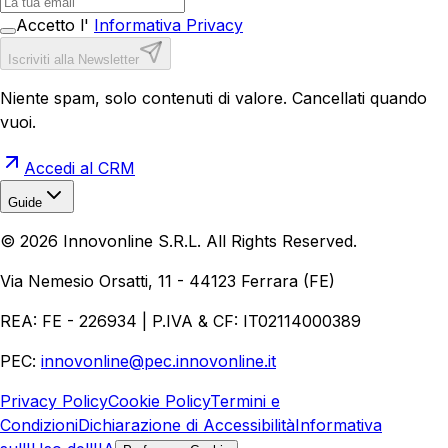
Accetto l'
Informativa Privacy
Iscriviti alla Newsletter
Niente spam, solo contenuti di valore. Cancellati quando
vuoi.
Accedi al CRM
Guide
Realizzazione Siti Web
Realizzazione Ecommerce
AI per
©
2026
Innovonline S.R.L. All Rights Reserved.
Aziende
Quanto Costa un Sito Web
Come Fare
Ecommerce
Marketing Digitale
Via Nemesio Orsatti, 11 - 44123 Ferrara (FE)
REA: FE - 226934 | P.IVA & CF: IT02114000389
PEC:
innovonline@pec.innovonline.it
Privacy Policy
Cookie Policy
Termini e
Condizioni
Dichiarazione di Accessibilità
Informativa