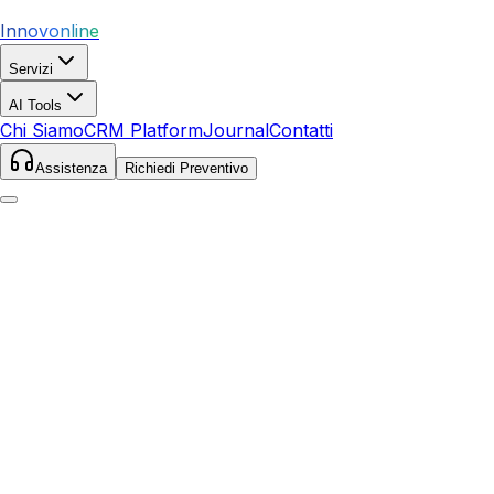
Innovonline
Servizi
AI Tools
Chi Siamo
CRM Platform
Journal
Contatti
Assistenza
Richiedi Preventivo
Home
Servizi
SEO
Manciano
Manciano
,
Toscana