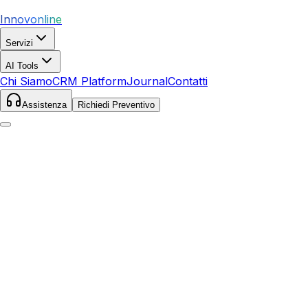
Innovonline
Servizi
AI Tools
Chi Siamo
CRM Platform
Journal
Contatti
Assistenza
Richiedi Preventivo
Home
Servizi
SEO
Misterbianco
Misterbianco
,
Sicilia