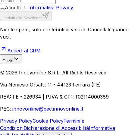
Accetto l'
Informativa Privacy
Iscriviti alla Newsletter
Niente spam, solo contenuti di valore. Cancellati quando
vuoi.
Accedi al CRM
Guide
Realizzazione Siti Web
Realizzazione Ecommerce
AI per
©
2026
Innovonline S.R.L. All Rights Reserved.
Aziende
Quanto Costa un Sito Web
Come Fare
Ecommerce
Marketing Digitale
Via Nemesio Orsatti, 11 - 44123 Ferrara (FE)
REA: FE - 226934 | P.IVA & CF: IT02114000389
PEC:
innovonline@pec.innovonline.it
Privacy Policy
Cookie Policy
Termini e
Condizioni
Dichiarazione di Accessibilità
Informativa