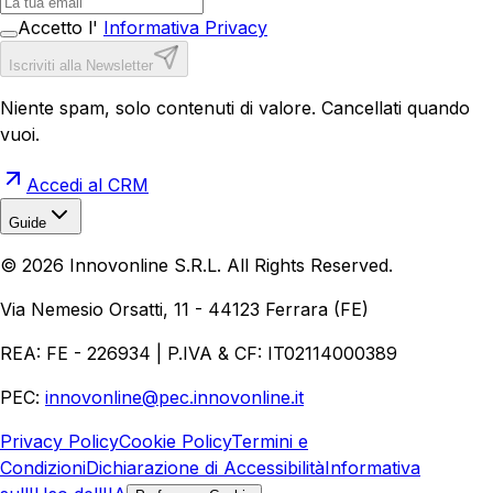
Accetto l'
Informativa Privacy
Iscriviti alla Newsletter
Niente spam, solo contenuti di valore. Cancellati quando
vuoi.
Accedi al CRM
Guide
Realizzazione Siti Web
Realizzazione Ecommerce
AI per
©
2026
Innovonline S.R.L. All Rights Reserved.
Aziende
Quanto Costa un Sito Web
Come Fare
Ecommerce
Marketing Digitale
Via Nemesio Orsatti, 11 - 44123 Ferrara (FE)
REA: FE - 226934 | P.IVA & CF: IT02114000389
PEC:
innovonline@pec.innovonline.it
Privacy Policy
Cookie Policy
Termini e
Condizioni
Dichiarazione di Accessibilità
Informativa