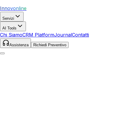
Innovonline
Servizi
AI Tools
Chi Siamo
CRM Platform
Journal
Contatti
Assistenza
Richiedi Preventivo
Home
Servizi
SEO
Montignoso
Montignoso
,
Toscana