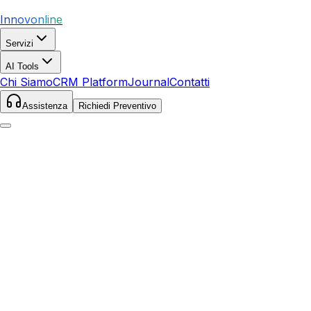
Innovonline
Servizi
AI Tools
Chi Siamo
CRM Platform
Journal
Contatti
Assistenza
Richiedi Preventivo
Home
Servizi
SEO
Pescantina
Pescantina
,
Veneto