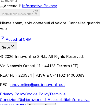
Accetto l'
Informativa Privacy
Iscriviti alla Newsletter
Niente spam, solo contenuti di valore. Cancellati quando
vuoi.
Accedi al CRM
Guide
Realizzazione Siti Web
Realizzazione Ecommerce
AI per
©
2026
Innovonline S.R.L. All Rights Reserved.
Aziende
Quanto Costa un Sito Web
Come Fare
Ecommerce
Marketing Digitale
Via Nemesio Orsatti, 11 - 44123 Ferrara (FE)
REA: FE - 226934 | P.IVA & CF: IT02114000389
PEC:
innovonline@pec.innovonline.it
Privacy Policy
Cookie Policy
Termini e
Condizioni
Dichiarazione di Accessibilità
Informativa