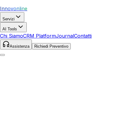
Innovonline
Servizi
AI Tools
Chi Siamo
CRM Platform
Journal
Contatti
Assistenza
Richiedi Preventivo
Home
Servizi
SEO
Portogruaro
Portogruaro
,
Veneto