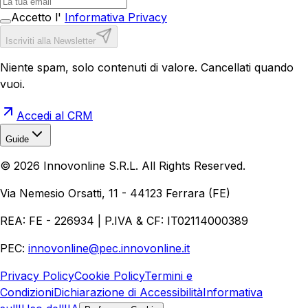
Accetto l'
Informativa Privacy
Iscriviti alla Newsletter
Niente spam, solo contenuti di valore. Cancellati quando
vuoi.
Accedi al CRM
Guide
Realizzazione Siti Web
Realizzazione Ecommerce
AI per
©
2026
Innovonline S.R.L. All Rights Reserved.
Aziende
Quanto Costa un Sito Web
Come Fare
Ecommerce
Marketing Digitale
Via Nemesio Orsatti, 11 - 44123 Ferrara (FE)
REA: FE - 226934 | P.IVA & CF: IT02114000389
PEC:
innovonline@pec.innovonline.it
Privacy Policy
Cookie Policy
Termini e
Condizioni
Dichiarazione di Accessibilità
Informativa