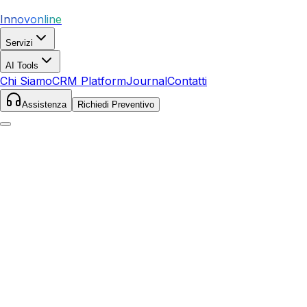
Innovonline
Servizi
AI Tools
Chi Siamo
CRM Platform
Journal
Contatti
Assistenza
Richiedi Preventivo
Home
Servizi
SEO
Rottofreno
Rottofreno
,
Emilia-Romagna