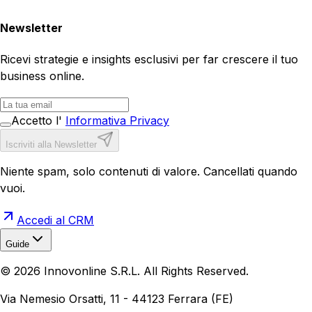
Newsletter
Ricevi strategie e insights esclusivi per far crescere il tuo
business online.
Accetto l'
Informativa Privacy
Iscriviti alla Newsletter
Niente spam, solo contenuti di valore. Cancellati quando
vuoi.
Accedi al CRM
Guide
Realizzazione Siti Web
Realizzazione Ecommerce
AI per
©
2026
Innovonline S.R.L. All Rights Reserved.
Aziende
Quanto Costa un Sito Web
Come Fare
Ecommerce
Marketing Digitale
Via Nemesio Orsatti, 11 - 44123 Ferrara (FE)