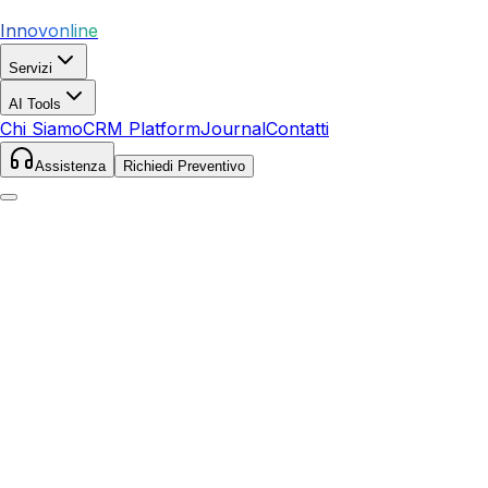
Innovonline
Servizi
AI Tools
Chi Siamo
CRM Platform
Journal
Contatti
Assistenza
Richiedi Preventivo
Home
Servizi
SEO
San Giovanni Valdarno
San Giovanni Valdarno
,
Toscana