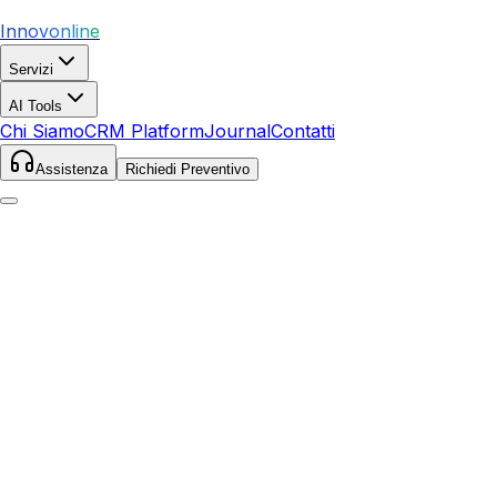
Innovonline
Servizi
AI Tools
Chi Siamo
CRM Platform
Journal
Contatti
Assistenza
Richiedi Preventivo
Home
Servizi
SEO
Sillano Giuncugnano
Sillano Giuncugnano
,
Toscana