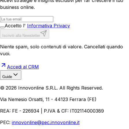
Ricevi strategie e insights esclusivi per far crescere il tuo
business online.
Accetto l'
Informativa Privacy
Iscriviti alla Newsletter
Niente spam, solo contenuti di valore. Cancellati quando
vuoi.
Accedi al CRM
Guide
Realizzazione Siti Web
Realizzazione Ecommerce
AI per
©
2026
Innovonline S.R.L. All Rights Reserved.
Aziende
Quanto Costa un Sito Web
Come Fare
Ecommerce
Marketing Digitale
Via Nemesio Orsatti, 11 - 44123 Ferrara (FE)
REA: FE - 226934 | P.IVA & CF: IT02114000389
PEC:
innovonline@pec.innovonline.it