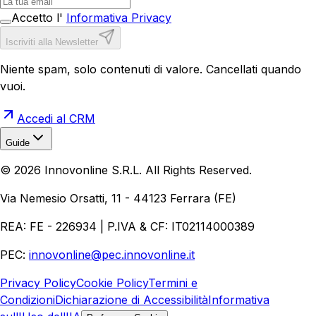
Accetto l'
Informativa Privacy
Iscriviti alla Newsletter
Niente spam, solo contenuti di valore. Cancellati quando
vuoi.
Accedi al CRM
Guide
Realizzazione Siti Web
Realizzazione Ecommerce
AI per
©
2026
Innovonline S.R.L. All Rights Reserved.
Aziende
Quanto Costa un Sito Web
Come Fare
Ecommerce
Marketing Digitale
Via Nemesio Orsatti, 11 - 44123 Ferrara (FE)
REA: FE - 226934 | P.IVA & CF: IT02114000389
PEC:
innovonline@pec.innovonline.it
Privacy Policy
Cookie Policy
Termini e
Condizioni
Dichiarazione di Accessibilità
Informativa