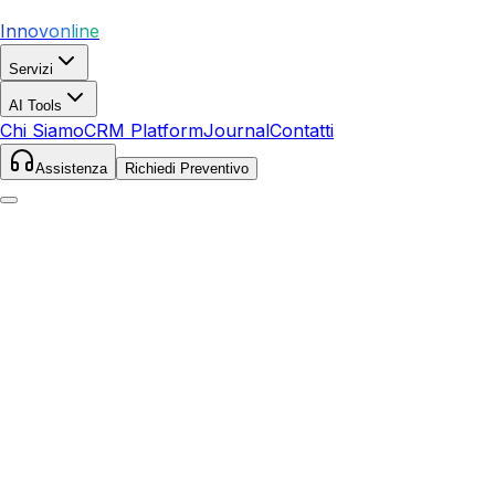
Innovonline
Servizi
AI Tools
Chi Siamo
CRM Platform
Journal
Contatti
Assistenza
Richiedi Preventivo
Home
Servizi
SEO
Tavagnacco
Tavagnacco
,
Friuli Venezia Giulia