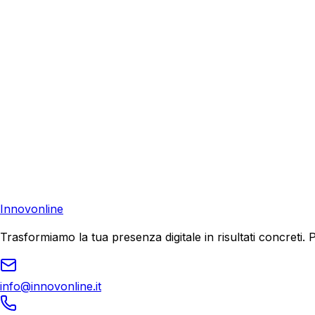
Richiedi una consulenza gratuita e scopri come possiamo aiu
Consulenza Gratuita
Contattaci
Pronto a far crescere il tuo business?
Richiedi una consulenza gratuita e scopri il tuo potenziale d
Richiedi Consulenza
Innovonline
Trasformiamo la tua presenza digitale in risultati concret
info@innovonline.it