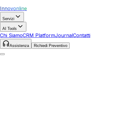
Innovonline
Servizi
AI Tools
Chi Siamo
CRM Platform
Journal
Contatti
Assistenza
Richiedi Preventivo
Home
Servizi
SEO
Torrita di Siena
Torrita di Siena
,
Toscana