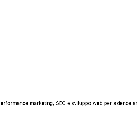
tare la tua azienda a raggiungere nuovi clienti.
i crescita.
i. Performance marketing, SEO e sviluppo web per aziende a