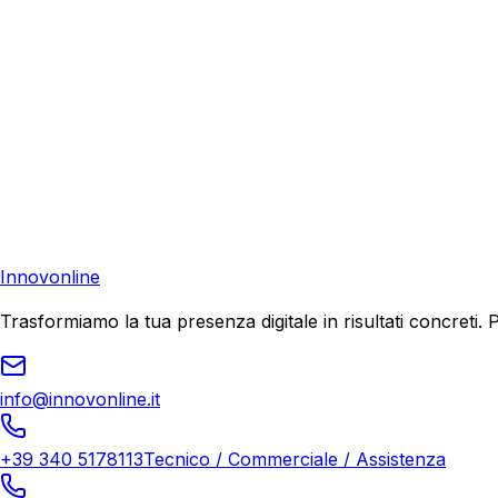
Consulenza Gratuita
Contattaci
Pronto a far crescere il tuo business?
Richiedi una consulenza gratuita e scopri il tuo potenziale d
Richiedi Consulenza
Innovonline
Trasformiamo la tua presenza digitale in risultati concret
info@innovonline.it
+39 340 5178113
Tecnico / Commerciale / Assistenza