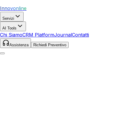
Innovonline
Servizi
AI Tools
Chi Siamo
CRM Platform
Journal
Contatti
Assistenza
Richiedi Preventivo
Home
Servizi
Local SEO
Collecchio
Collecchio
,
Emilia-Romagna