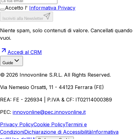
Accetto l'
Informativa Privacy
Iscriviti alla Newsletter
Niente spam, solo contenuti di valore. Cancellati quando
vuoi.
Accedi al CRM
Guide
Realizzazione Siti Web
Realizzazione Ecommerce
AI per
©
2026
Innovonline S.R.L. All Rights Reserved.
Aziende
Quanto Costa un Sito Web
Come Fare
Ecommerce
Marketing Digitale
Via Nemesio Orsatti, 11 - 44123 Ferrara (FE)
REA: FE - 226934 | P.IVA & CF: IT02114000389
PEC:
innovonline@pec.innovonline.it
Privacy Policy
Cookie Policy
Termini e
Condizioni
Dichiarazione di Accessibilità
Informativa