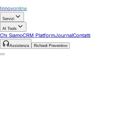
Innovonline
Servizi
AI Tools
Chi Siamo
CRM Platform
Journal
Contatti
Assistenza
Richiedi Preventivo
Home
Servizi
SEO
Collecchio
Collecchio
,
Emilia-Romagna