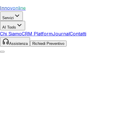
Innovonline
Servizi
AI Tools
Chi Siamo
CRM Platform
Journal
Contatti
Assistenza
Richiedi Preventivo
Home
Journal
SEO
SEO: Come iniziare: guida passo-passo: Guida
Aggiornata 17 maggio 2026