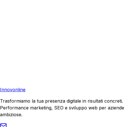
egia migliore per scalare le vendite online.
edi Preventivo
Torna al Journal
Richiedi Preventivo
Pronto a far crescere il tuo business?
Richiedi una consulenza gratuita e scopri il tuo potenziale
di crescita.
Richiedi Consulenza
Innovonline
Trasformiamo la tua presenza digitale in risultati concreti.
Performance marketing, SEO e sviluppo web per aziende
ambiziose.