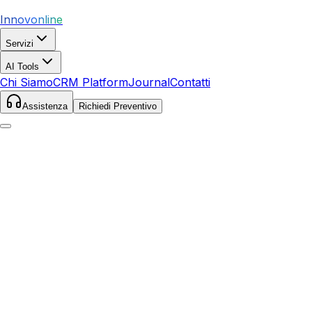
Innovonline
Servizi
AI Tools
Chi Siamo
CRM Platform
Journal
Contatti
Assistenza
Richiedi Preventivo
Home
Guide
Come Realizzare un Ecommerce: Guida Completa
2026