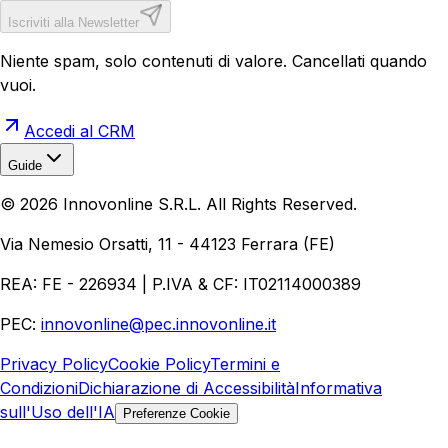
Iscriviti alla Newsletter
Niente spam, solo contenuti di valore. Cancellati quando
vuoi.
Accedi al CRM
Guide
Realizzazione Siti Web
Realizzazione Ecommerce
AI per
©
2026
Innovonline S.R.L. All Rights Reserved.
Aziende
Quanto Costa un Sito Web
Come Fare
Ecommerce
Marketing Digitale
Via Nemesio Orsatti, 11 - 44123 Ferrara (FE)
REA: FE - 226934 | P.IVA & CF: IT02114000389
PEC:
innovonline@pec.innovonline.it
Privacy Policy
Cookie Policy
Termini e
Condizioni
Dichiarazione di Accessibilità
Informativa
sull'Uso dell'IA
Preferenze Cookie