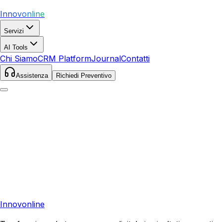
Innovonline
Servizi
AI Tools
Chi Siamo
CRM Platform
Journal
Contatti
Assistenza
Richiedi Preventivo
Pronto a far crescere il tuo business?
Richiedi una consulenza gratuita e scopri il tuo potenziale
di crescita.
Richiedi Consulenza
Innovonline