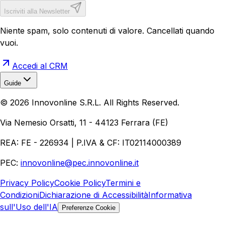
Iscriviti alla Newsletter
Niente spam, solo contenuti di valore. Cancellati quando
vuoi.
Accedi al CRM
Guide
Realizzazione Siti Web
Realizzazione Ecommerce
AI per
©
2026
Innovonline S.R.L. All Rights Reserved.
Aziende
Quanto Costa un Sito Web
Come Fare
Ecommerce
Marketing Digitale
Via Nemesio Orsatti, 11 - 44123 Ferrara (FE)
REA: FE - 226934 | P.IVA & CF: IT02114000389
PEC:
innovonline@pec.innovonline.it
Privacy Policy
Cookie Policy
Termini e
Condizioni
Dichiarazione di Accessibilità
Informativa
sull'Uso dell'IA
Preferenze Cookie