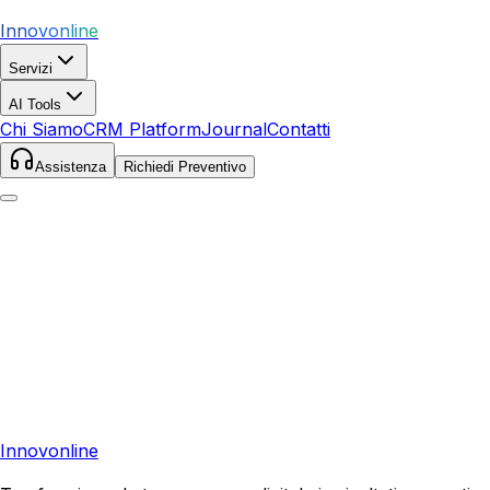
Innovonline
Servizi
AI Tools
Chi Siamo
CRM Platform
Journal
Contatti
Assistenza
Richiedi Preventivo
Pronto a far crescere il tuo business?
Richiedi una consulenza gratuita e scopri il tuo potenziale
di crescita.
Richiedi Consulenza
Innovonline