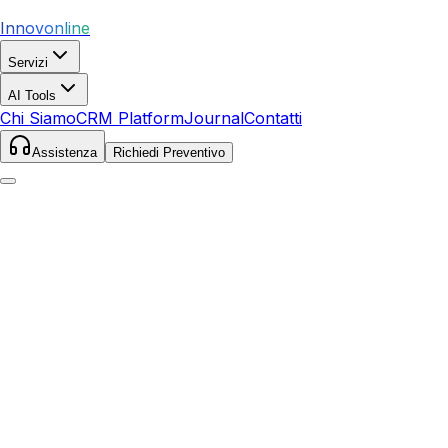
Innovonline
Servizi
AI Tools
Chi Siamo
CRM Platform
Journal
Contatti
Assistenza
Richiedi Preventivo