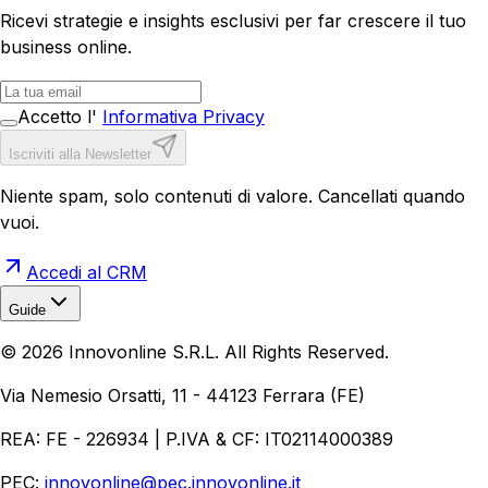
Ricevi strategie e insights esclusivi per far crescere il tuo
business online.
Accetto l'
Informativa Privacy
Iscriviti alla Newsletter
Niente spam, solo contenuti di valore. Cancellati quando
vuoi.
Accedi al CRM
Guide
Realizzazione Siti Web
Realizzazione Ecommerce
AI per
©
2026
Innovonline S.R.L. All Rights Reserved.
Aziende
Quanto Costa un Sito Web
Come Fare
Ecommerce
Marketing Digitale
Via Nemesio Orsatti, 11 - 44123 Ferrara (FE)
REA: FE - 226934 | P.IVA & CF: IT02114000389
PEC:
innovonline@pec.innovonline.it