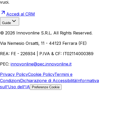
vuoi.
Accedi al CRM
Guide
Realizzazione Siti Web
Realizzazione Ecommerce
AI per
©
2026
Innovonline S.R.L. All Rights Reserved.
Aziende
Quanto Costa un Sito Web
Come Fare
Ecommerce
Marketing Digitale
Via Nemesio Orsatti, 11 - 44123 Ferrara (FE)
REA: FE - 226934 | P.IVA & CF: IT02114000389
PEC:
innovonline@pec.innovonline.it
Privacy Policy
Cookie Policy
Termini e
Condizioni
Dichiarazione di Accessibilità
Informativa
sull'Uso dell'IA
Preferenze Cookie