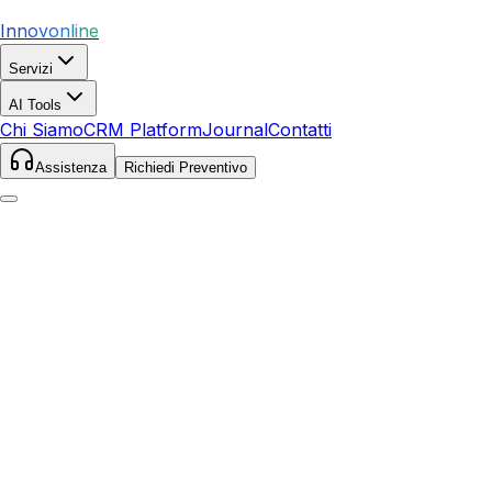
Innovonline
Servizi
AI Tools
Chi Siamo
CRM Platform
Journal
Contatti
Assistenza
Richiedi Preventivo