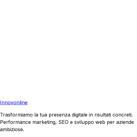
Imola
Casalecchio di Reno
San Lazzaro di
Savena
Budrio
Medicina
Castel San Pietro Terme
Ecommerce Bologna
•
Ecommerce Italia
•
Tutti i
Servizi
•
Preventivo Gratuito
Pronto a far crescere il tuo business?
Richiedi una consulenza gratuita e scopri il tuo potenziale
di crescita.
Richiedi Consulenza
Innovonline
Trasformiamo la tua presenza digitale in risultati concreti.
Performance marketing, SEO e sviluppo web per aziende
ambiziose.