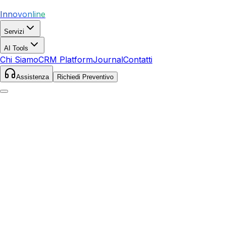
Innovonline
Servizi
AI Tools
Chi Siamo
CRM Platform
Journal
Contatti
Assistenza
Richiedi Preventivo
Home
Journal
E-commerce
E-commerce: Dal piano alla pratica: implementazione:
Strategie Avanzate 19 maggio 2026