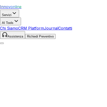
Innovonline
Servizi
AI Tools
Chi Siamo
CRM Platform
Journal
Contatti
Assistenza
Richiedi Preventivo
Home
Journal
E-commerce
E-commerce: Tendenze e novità 2026:
Approfondimento 22 maggio 2026