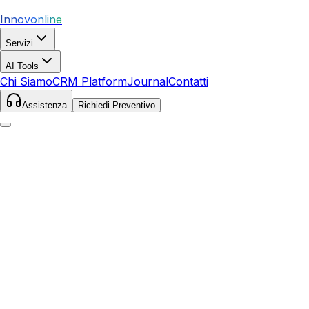
Innovonline
Servizi
AI Tools
Chi Siamo
CRM Platform
Journal
Contatti
Assistenza
Richiedi Preventivo
Home
Journal
Settori
Settori: Come iniziare: guida passo-passo: Analisi C