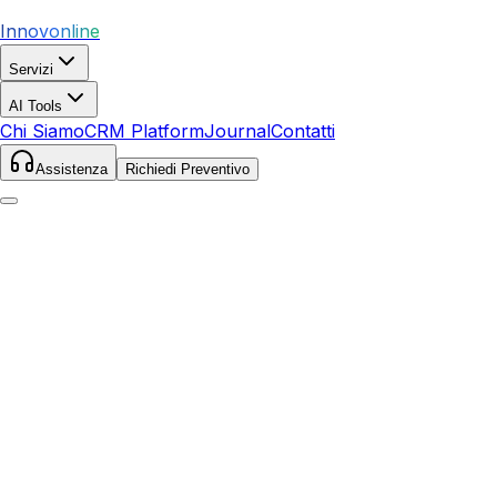
Innovonline
Servizi
AI Tools
Chi Siamo
CRM Platform
Journal
Contatti
Assistenza
Richiedi Preventivo
Home
Journal
Web
Web: Errori da evitare e best practice: Nuove
Prospettive 16 maggio 2026