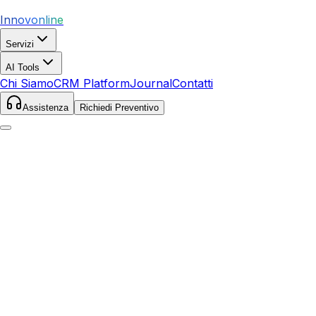
Innovonline
Servizi
AI Tools
Chi Siamo
CRM Platform
Journal
Contatti
Assistenza
Richiedi Preventivo
Home
Servizi
Ecommerce
Bolzano
Bolzano
,
Trentino-Alto Adige