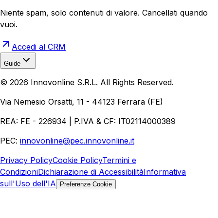
Niente spam, solo contenuti di valore. Cancellati quando
vuoi.
Accedi al CRM
Guide
Realizzazione Siti Web
Realizzazione Ecommerce
AI per
©
2026
Innovonline S.R.L. All Rights Reserved.
Aziende
Quanto Costa un Sito Web
Come Fare
Ecommerce
Marketing Digitale
Via Nemesio Orsatti, 11 - 44123 Ferrara (FE)
REA: FE - 226934 | P.IVA & CF: IT02114000389
PEC:
innovonline@pec.innovonline.it
Privacy Policy
Cookie Policy
Termini e
Condizioni
Dichiarazione di Accessibilità
Informativa
sull'Uso dell'IA
Preferenze Cookie