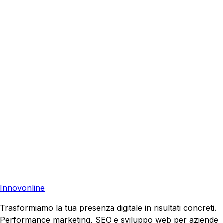
Bolzano
?
Richiedi una consulenza gratuita e scopri come possiamo
aiutare la tua azienda a raggiungere nuovi clienti.
Preventivo Gratuito
Contattaci
Pronto a far crescere il tuo business?
Richiedi una consulenza gratuita e scopri il tuo potenziale
di crescita.
Richiedi Consulenza
Innovonline
Trasformiamo la tua presenza digitale in risultati concreti.
Performance marketing, SEO e sviluppo web per aziende