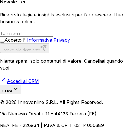
Newsletter
Ricevi strategie e insights esclusivi per far crescere il tuo
business online.
Accetto l'
Informativa Privacy
Iscriviti alla Newsletter
Niente spam, solo contenuti di valore. Cancellati quando
vuoi.
Accedi al CRM
Guide
Realizzazione Siti Web
Realizzazione Ecommerce
AI per
©
2026
Innovonline S.R.L. All Rights Reserved.
Aziende
Quanto Costa un Sito Web
Come Fare
Ecommerce
Marketing Digitale
Via Nemesio Orsatti, 11 - 44123 Ferrara (FE)
REA: FE - 226934 | P.IVA & CF: IT02114000389