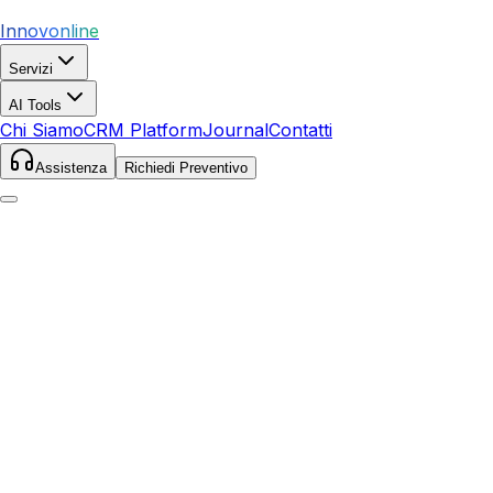
Innovonline
Servizi
AI Tools
Chi Siamo
CRM Platform
Journal
Contatti
Assistenza
Richiedi Preventivo
Home
Servizi
Ecommerce
Brescia
Brescia
,
Lombardia