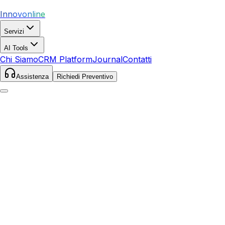
Innovonline
Servizi
AI Tools
Chi Siamo
CRM Platform
Journal
Contatti
Assistenza
Richiedi Preventivo
Home
Servizi
Ecommerce
Foggia
Foggia
,
Puglia