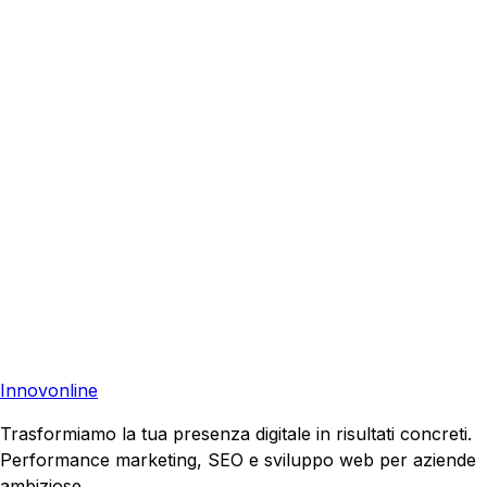
Foggia
?
Richiedi una consulenza gratuita e scopri come possiamo
aiutare la tua azienda a raggiungere nuovi clienti.
Preventivo Gratuito
Contattaci
Pronto a far crescere il tuo business?
Richiedi una consulenza gratuita e scopri il tuo potenziale
di crescita.
Richiedi Consulenza
Innovonline
Trasformiamo la tua presenza digitale in risultati concreti.
Performance marketing, SEO e sviluppo web per aziende
ambiziose.