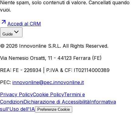
Niente spam, solo contenuti di valore. Cancellati quando
vuoi.
Accedi al CRM
Guide
Realizzazione Siti Web
Realizzazione Ecommerce
AI per
©
2026
Innovonline S.R.L. All Rights Reserved.
Aziende
Quanto Costa un Sito Web
Come Fare
Ecommerce
Marketing Digitale
Via Nemesio Orsatti, 11 - 44123 Ferrara (FE)
REA: FE - 226934 | P.IVA & CF: IT02114000389
PEC:
innovonline@pec.innovonline.it
Privacy Policy
Cookie Policy
Termini e
Condizioni
Dichiarazione di Accessibilità
Informativa
sull'Uso dell'IA
Preferenze Cookie