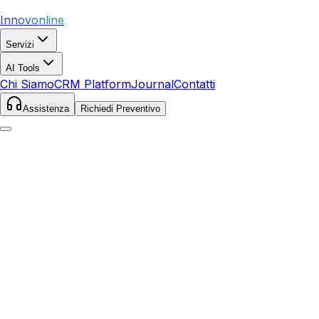
Innovonline
Servizi
AI Tools
Chi Siamo
CRM Platform
Journal
Contatti
Assistenza
Richiedi Preventivo
Home
Servizi
Ecommerce
Lucca
Lucca
,
Toscana