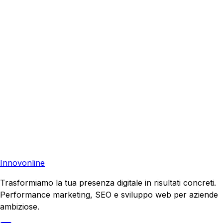
Richiedi una consulenza gratuita e scopri come possiamo
aiutare la tua azienda a raggiungere nuovi clienti.
Richiedi Consulenza
Contattaci
Pronto a far crescere il tuo business?
Richiedi una consulenza gratuita e scopri il tuo potenziale
di crescita.
Richiedi Consulenza
Innovonline
Trasformiamo la tua presenza digitale in risultati concreti.
Performance marketing, SEO e sviluppo web per aziende
ambiziose.