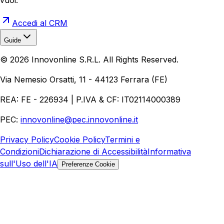
Accedi al CRM
Guide
Realizzazione Siti Web
Realizzazione Ecommerce
AI per
©
2026
Innovonline S.R.L. All Rights Reserved.
Aziende
Quanto Costa un Sito Web
Come Fare
Ecommerce
Marketing Digitale
Via Nemesio Orsatti, 11 - 44123 Ferrara (FE)
REA: FE - 226934 | P.IVA & CF: IT02114000389
PEC:
innovonline@pec.innovonline.it
Privacy Policy
Cookie Policy
Termini e
Condizioni
Dichiarazione di Accessibilità
Informativa
sull'Uso dell'IA
Preferenze Cookie