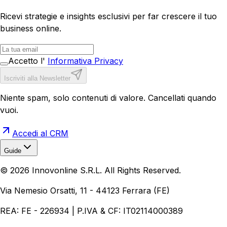
Ricevi strategie e insights esclusivi per far crescere il tuo
business online.
Accetto l'
Informativa Privacy
Iscriviti alla Newsletter
Niente spam, solo contenuti di valore. Cancellati quando
vuoi.
Accedi al CRM
Guide
Realizzazione Siti Web
Realizzazione Ecommerce
AI per
©
2026
Innovonline S.R.L. All Rights Reserved.
Aziende
Quanto Costa un Sito Web
Come Fare
Ecommerce
Marketing Digitale
Via Nemesio Orsatti, 11 - 44123 Ferrara (FE)
REA: FE - 226934 | P.IVA & CF: IT02114000389