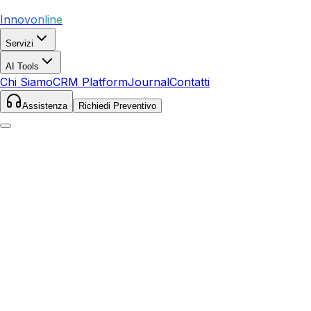
Innovonline
Servizi
AI Tools
Chi Siamo
CRM Platform
Journal
Contatti
Assistenza
Richiedi Preventivo