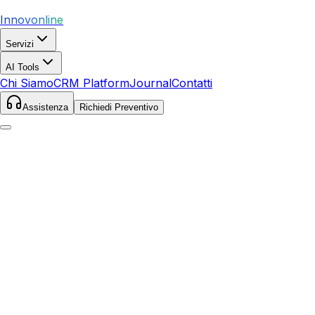
Innovonline
Servizi
AI Tools
Chi Siamo
CRM Platform
Journal
Contatti
Assistenza
Richiedi Preventivo
Home
Servizi
Facebook Ads
Benevento
Benevento
,
Campania