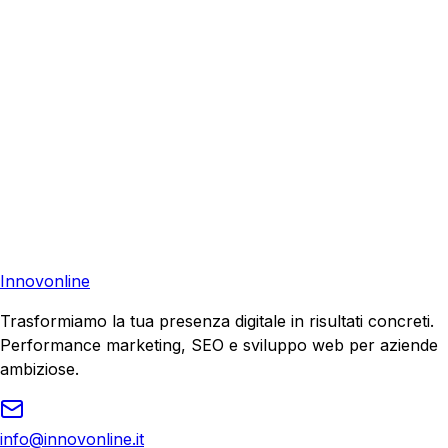
aiutare la tua azienda a raggiungere nuovi clienti.
Consulenza Gratuita
Contattaci
Pronto a far crescere il tuo business?
Richiedi una consulenza gratuita e scopri il tuo potenziale
di crescita.
Richiedi Consulenza
Innovonline
Trasformiamo la tua presenza digitale in risultati concreti.
Performance marketing, SEO e sviluppo web per aziende
ambiziose.
info@innovonline.it