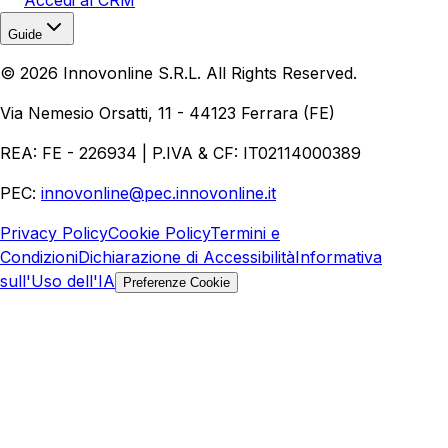
Guide
Realizzazione Siti Web
Realizzazione Ecommerce
AI per
©
2026
Innovonline S.R.L. All Rights Reserved.
Aziende
Quanto Costa un Sito Web
Come Fare
Ecommerce
Marketing Digitale
Via Nemesio Orsatti, 11 - 44123 Ferrara (FE)
REA: FE - 226934 | P.IVA & CF: IT02114000389
PEC:
innovonline@pec.innovonline.it
Privacy Policy
Cookie Policy
Termini e
Condizioni
Dichiarazione di Accessibilità
Informativa
sull'Uso dell'IA
Preferenze Cookie