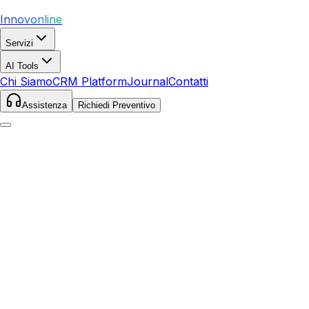
Innovonline
Servizi
AI Tools
Chi Siamo
CRM Platform
Journal
Contatti
Assistenza
Richiedi Preventivo
Home
Servizi
Facebook Ads
Carbonia
Carbonia
,
Sardegna