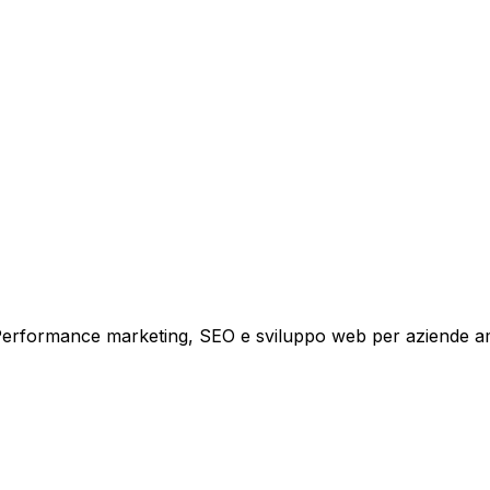
tare la tua azienda a raggiungere nuovi clienti.
i crescita.
i. Performance marketing, SEO e sviluppo web per aziende a