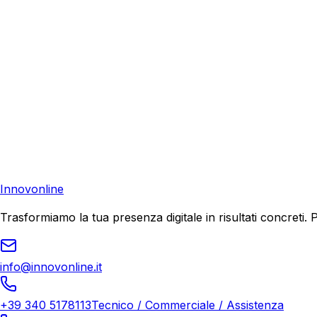
Richiedi una consulenza gratuita e scopri come possiamo aiu
Richiedi Consulenza
Contattaci
Pronto a far crescere il tuo business?
Richiedi una consulenza gratuita e scopri il tuo potenziale d
Richiedi Consulenza
Innovonline
Trasformiamo la tua presenza digitale in risultati concret
info@innovonline.it
+39 340 5178113
Tecnico / Commerciale / Assistenza