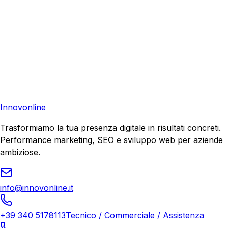
Pronto a far crescere il tuo business?
Richiedi una consulenza gratuita e scopri il tuo potenziale
di crescita.
Richiedi Consulenza
Innovonline
Trasformiamo la tua presenza digitale in risultati concreti.
Performance marketing, SEO e sviluppo web per aziende
ambiziose.
info@innovonline.it
+39 340 5178113
Tecnico / Commerciale / Assistenza