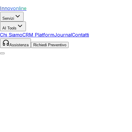
Innovonline
Servizi
AI Tools
Chi Siamo
CRM Platform
Journal
Contatti
Assistenza
Richiedi Preventivo
Home
Servizi
Facebook Ads
Trapani
Trapani
,
Sicilia