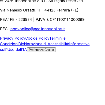
©
2026
Innovonline S.R.L. All Rights Reserved.
Aziende
Quanto Costa un Sito Web
Come Fare
Ecommerce
Marketing Digitale
Via Nemesio Orsatti, 11 - 44123 Ferrara (FE)
REA: FE - 226934 | P.IVA & CF: IT02114000389
PEC:
innovonline@pec.innovonline.it
Privacy Policy
Cookie Policy
Termini e
Condizioni
Dichiarazione di Accessibilità
Informativa
sull'Uso dell'IA
Preferenze Cookie