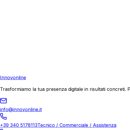
Richiedi una consulenza gratuita e scopri come possiamo aiu
Preventivo Gratuito
Contattaci
Pronto a far crescere il tuo business?
Richiedi una consulenza gratuita e scopri il tuo potenziale d
Richiedi Consulenza
Innovonline
Trasformiamo la tua presenza digitale in risultati concret
info@innovonline.it
+39 340 5178113
Tecnico / Commerciale / Assistenza