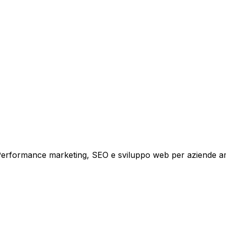
tare la tua azienda a raggiungere nuovi clienti.
i crescita.
i. Performance marketing, SEO e sviluppo web per aziende a