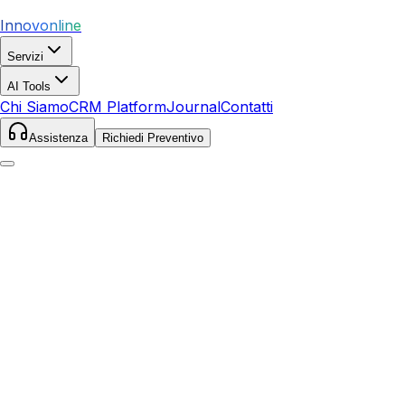
Innovonline
Servizi
AI Tools
Chi Siamo
CRM Platform
Journal
Contatti
Assistenza
Richiedi Preventivo
Home
Servizi
Facebook Ads
Viterbo
Viterbo
,
Lazio