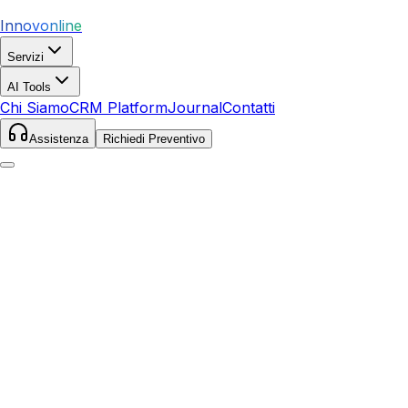
Innovonline
Servizi
AI Tools
Chi Siamo
CRM Platform
Journal
Contatti
Assistenza
Richiedi Preventivo
Home
Servizi
Google Ads
Bibbona
Bibbona
,
Toscana