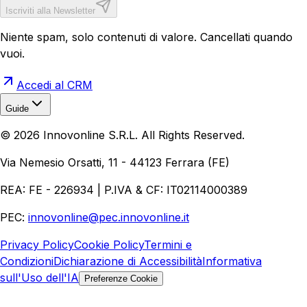
Iscriviti alla Newsletter
Niente spam, solo contenuti di valore. Cancellati quando
vuoi.
Accedi al CRM
Guide
Realizzazione Siti Web
Realizzazione Ecommerce
AI per
©
2026
Innovonline S.R.L. All Rights Reserved.
Aziende
Quanto Costa un Sito Web
Come Fare
Ecommerce
Marketing Digitale
Via Nemesio Orsatti, 11 - 44123 Ferrara (FE)
REA: FE - 226934 | P.IVA & CF: IT02114000389
PEC:
innovonline@pec.innovonline.it
Privacy Policy
Cookie Policy
Termini e
Condizioni
Dichiarazione di Accessibilità
Informativa
sull'Uso dell'IA
Preferenze Cookie