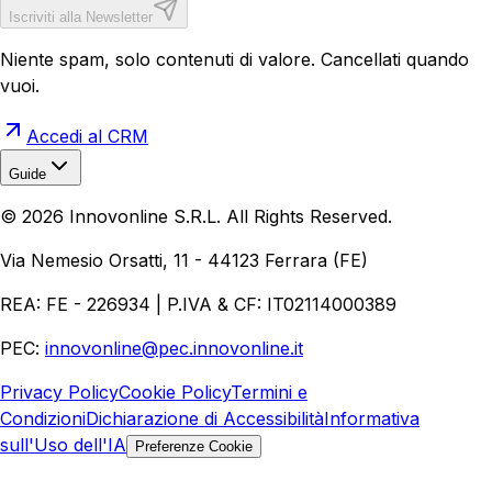
Iscriviti alla Newsletter
Niente spam, solo contenuti di valore. Cancellati quando
vuoi.
Accedi al CRM
Guide
Realizzazione Siti Web
Realizzazione Ecommerce
AI per
©
2026
Innovonline S.R.L. All Rights Reserved.
Aziende
Quanto Costa un Sito Web
Come Fare
Ecommerce
Marketing Digitale
Via Nemesio Orsatti, 11 - 44123 Ferrara (FE)
REA: FE - 226934 | P.IVA & CF: IT02114000389
PEC:
innovonline@pec.innovonline.it
Privacy Policy
Cookie Policy
Termini e
Condizioni
Dichiarazione di Accessibilità
Informativa
sull'Uso dell'IA
Preferenze Cookie