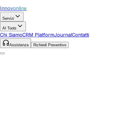
Innovonline
Servizi
AI Tools
Chi Siamo
CRM Platform
Journal
Contatti
Assistenza
Richiedi Preventivo
Home
Servizi
Google Ads
Brindisi
Brindisi
,
Puglia