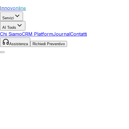
Innovonline
Servizi
AI Tools
Chi Siamo
CRM Platform
Journal
Contatti
Assistenza
Richiedi Preventivo
Home
Servizi
Google Ads
Caserta
Caserta
,
Campania