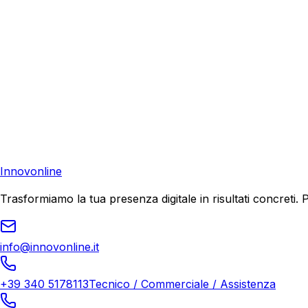
Consulenza Gratuita
Contattaci
Pronto a far crescere il tuo business?
Richiedi una consulenza gratuita e scopri il tuo potenziale d
Richiedi Consulenza
Innovonline
Trasformiamo la tua presenza digitale in risultati concret
info@innovonline.it
+39 340 5178113
Tecnico / Commerciale / Assistenza