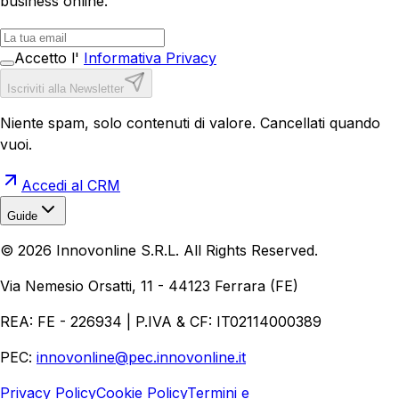
business online.
Accetto l'
Informativa Privacy
Iscriviti alla Newsletter
Niente spam, solo contenuti di valore. Cancellati quando
vuoi.
Accedi al CRM
Guide
Realizzazione Siti Web
Realizzazione Ecommerce
AI per
©
2026
Innovonline S.R.L. All Rights Reserved.
Aziende
Quanto Costa un Sito Web
Come Fare
Ecommerce
Marketing Digitale
Via Nemesio Orsatti, 11 - 44123 Ferrara (FE)
REA: FE - 226934 | P.IVA & CF: IT02114000389
PEC:
innovonline@pec.innovonline.it
Privacy Policy
Cookie Policy
Termini e