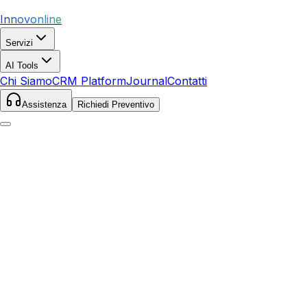
Innovonline
Servizi
AI Tools
Chi Siamo
CRM Platform
Journal
Contatti
Assistenza
Richiedi Preventivo
Home
Servizi
Google Ads
Castiglion Fiorentino
Castiglion Fiorentino
,
Toscana