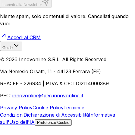
Iscriviti alla Newsletter
Niente spam, solo contenuti di valore. Cancellati quando
vuoi.
Accedi al CRM
Guide
Realizzazione Siti Web
Realizzazione Ecommerce
AI per
©
2026
Innovonline S.R.L. All Rights Reserved.
Aziende
Quanto Costa un Sito Web
Come Fare
Ecommerce
Marketing Digitale
Via Nemesio Orsatti, 11 - 44123 Ferrara (FE)
REA: FE - 226934 | P.IVA & CF: IT02114000389
PEC:
innovonline@pec.innovonline.it
Privacy Policy
Cookie Policy
Termini e
Condizioni
Dichiarazione di Accessibilità
Informativa
sull'Uso dell'IA
Preferenze Cookie