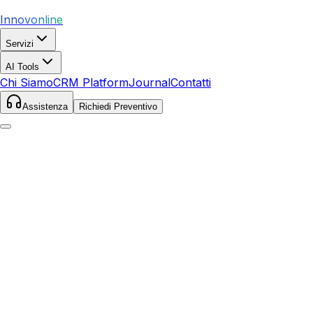
Innovonline
Servizi
AI Tools
Chi Siamo
CRM Platform
Journal
Contatti
Assistenza
Richiedi Preventivo
Home
Servizi
Google Ads
Certaldo
Certaldo
,
Toscana