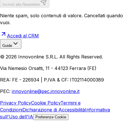
Iscriviti alla Newsletter
Niente spam, solo contenuti di valore. Cancellati quando
vuoi.
Accedi al CRM
Guide
Realizzazione Siti Web
Realizzazione Ecommerce
AI per
©
2026
Innovonline S.R.L. All Rights Reserved.
Aziende
Quanto Costa un Sito Web
Come Fare
Ecommerce
Marketing Digitale
Via Nemesio Orsatti, 11 - 44123 Ferrara (FE)
REA: FE - 226934 | P.IVA & CF: IT02114000389
PEC:
innovonline@pec.innovonline.it
Privacy Policy
Cookie Policy
Termini e
Condizioni
Dichiarazione di Accessibilità
Informativa
sull'Uso dell'IA
Preferenze Cookie