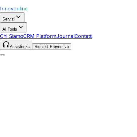
Innovonline
Servizi
AI Tools
Chi Siamo
CRM Platform
Journal
Contatti
Assistenza
Richiedi Preventivo
Home
Servizi
Google Ads
Cortona
Cortona
,
Toscana